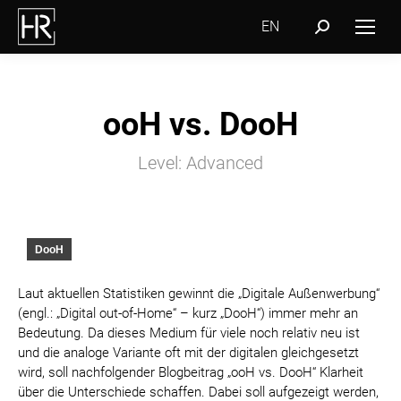
EN
Search:
ooH vs. DooH
Level: Advanced
DooH
Laut
aktuellen Statistiken
gewinnt die „Digitale Außenwerbung“
(engl.: „Digital out-of-Home“ – kurz „DooH“) immer mehr an
Bedeutung. Da dieses Medium für viele noch relativ neu ist
und die analoge Variante oft mit der digitalen gleichgesetzt
wird, soll nachfolgender Blogbeitrag „ooH vs. DooH“ Klarheit
über die Unterschiede schaffen. Dabei soll aufgezeigt werden,