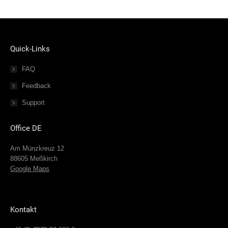
Quick-Links
FAQ
Feedback
Support
Office DE
Am Münzkreuz 12
88605 Meßkirch
Google Maps
Kontakt