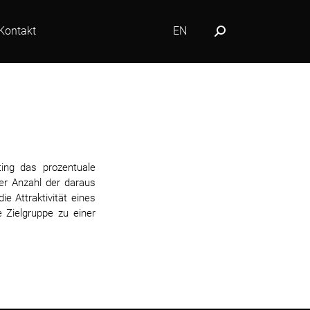
Kontakt
EN
Search:
ting das prozentuale
er Anzahl der daraus
e Attraktivität eines
 Zielgruppe zu einer