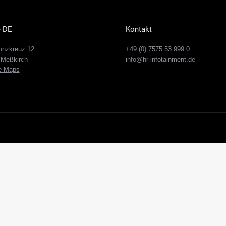
e DE
Kontakt
nzkreuz 12
+49 (0) 7575 53 999 0
 Meßkirch
info@hr-infotainment.de
e Maps