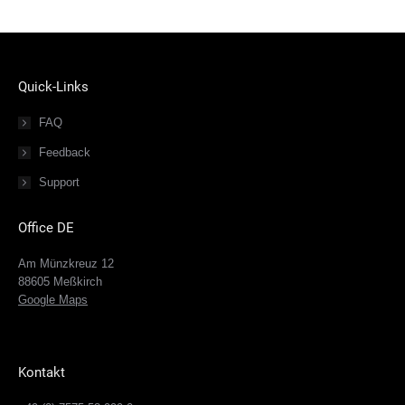
Quick-Links
FAQ
Feedback
Support
Office DE
Am Münzkreuz 12
88605 Meßkirch
Google Maps
Kontakt