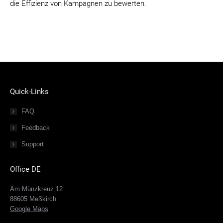
die Effizienz von Kampagnen zu bewerten.
Quick-Links
FAQ
Feedback
Support
Office DE
Am Münzkreuz 12
88605 Meßkirch
Google Maps